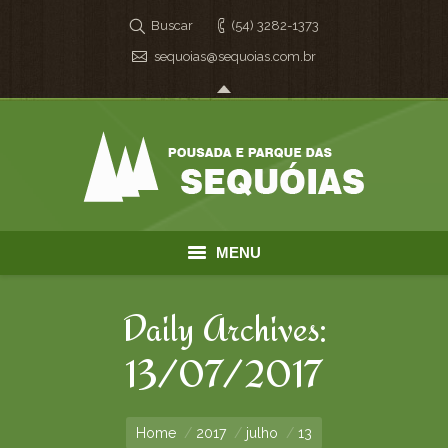
Buscar
(54) 3282-1373
sequoias@sequoias.com.br
MENU
Home
Daily Archives:
O Parque
13/07/2017
You are here:
Fotos
Home
2017
julho
13