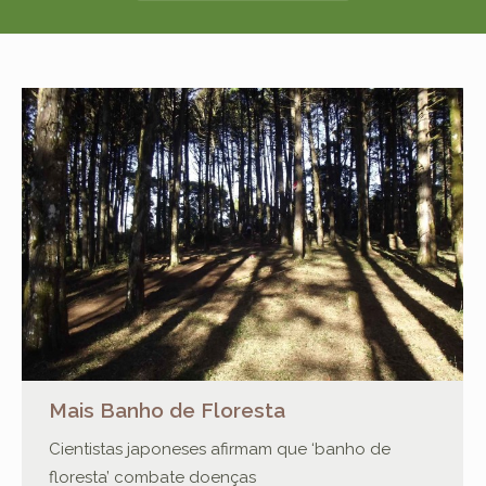
Tarifas
Ingressos
Blog
Contato
Mais Banho de Floresta
Cientistas japoneses afirmam que ‘banho de
floresta’ combate doenças