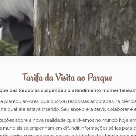
Tarifa da Visita ao Parque
rque das Sequoias suspendeu o atendimento momentaneam
ue plantou árvores, que buscou respostas ancoradas na ciênci
ual ele estava inserido. Seu anseio era servir, colaborar e e
ntações sobre a nova realidade que vivemos no mundo hoje e
es mundiais se empenham em difundir informações sérias par